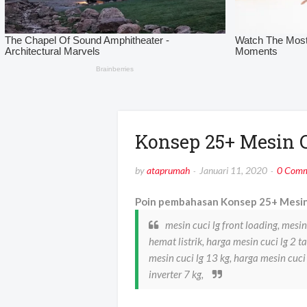
Konsep 25+ Mesin 
by
ataprumah
Januari 11, 2020
0 Comm
Poin pembahasan Konsep 25+ Mesin 
mesin cuci lg front loading, mesin
hemat listrik, harga mesin cuci lg 2 t
mesin cuci lg 13 kg, harga mesin cuci 
inverter 7 kg,