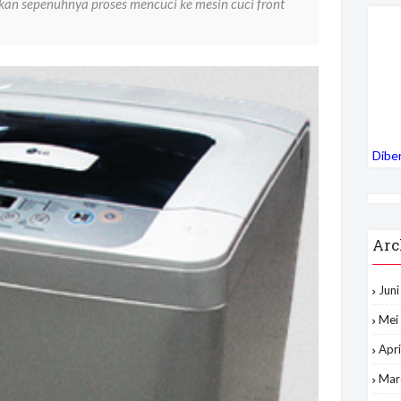
n sepenuhnya proses mencuci ke mesin cuci front
Dibe
Arc
Jun
Mei
Apri
Mar