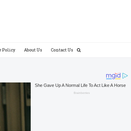
y Policy
About Us
Contact Us