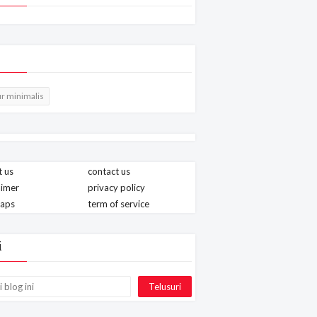
r minimalis
 us
contact us
aimer
privacy policy
maps
term of service
i