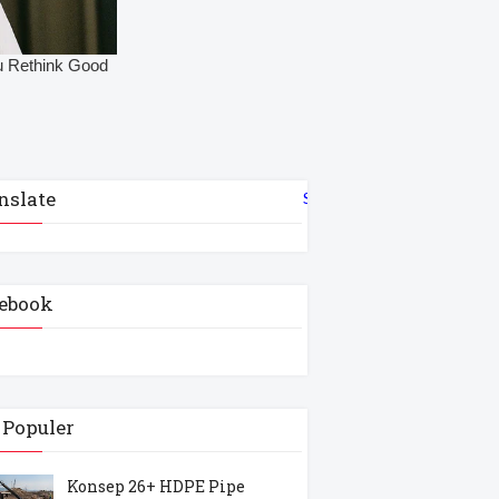
nslate
Select Language
▼
ebook
 Populer
Konsep 26+ HDPE Pipe