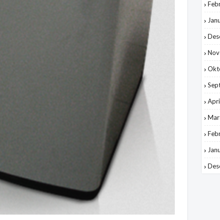
Feb
Jan
Des
Nov
Okt
Sep
Apri
Mar
Feb
Jan
Des