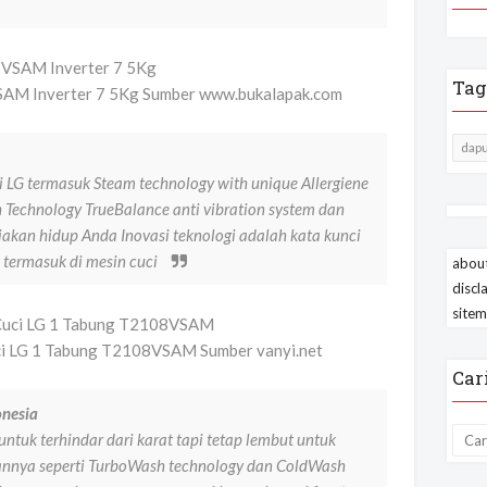
Tag
SAM Inverter 7 5Kg Sumber www.bukalapak.com
dapu
i LG termasuk Steam technology with unique Allergiene
 Technology TrueBalance anti vibration system dan
akan hidup Anda Inovasi teknologi adalah kata kunci
 termasuk di mesin cuci
about
discl
site
ci LG 1 Tabung T2108VSAM Sumber vanyi.net
Car
onesia
untuk terhindar dari karat tapi tetap lembut untuk
lannya seperti TurboWash technology dan ColdWash