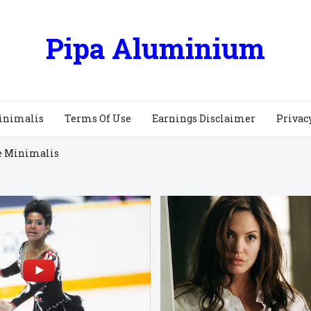
Pipa Aluminium
inimalis
Terms Of Use
Earnings Disclaimer
Privac
e Minimalis