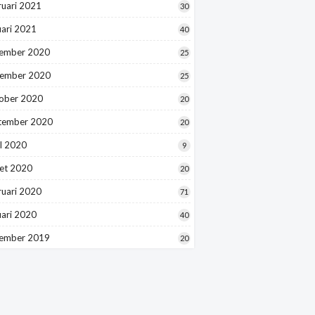
ruari 2021
30
uari 2021
40
ember 2020
25
ember 2020
25
ober 2020
20
tember 2020
20
l 2020
9
et 2020
20
ruari 2020
71
uari 2020
40
ember 2019
20