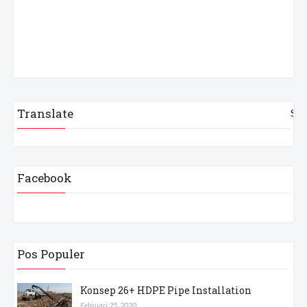
Translate
Sel
Facebook
Pos Populer
Konsep 26+ HDPE Pipe Installation
Februari 25, 2020