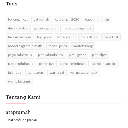
Tags
borongan cat
cat rumah
cat rumah 2020
dapur minimalis
desain plafon
gambar gapura
harga borongan cat
hiasan ruangan
lagu jawa
lantai granit
meja dapur
meja lipat
model pagar minimalis
model pintu
model talang
pagar minimalis
pintu aluminium
pintu geser
pintu lipat
plafon minimalis
plafon pvc
rumah minimalis
sambungan pipa
talang air
tiang teras
warna cat
warna cat tembok
warna keramik
Tentang Kami
ataprumah
Lihat profil lengkapku