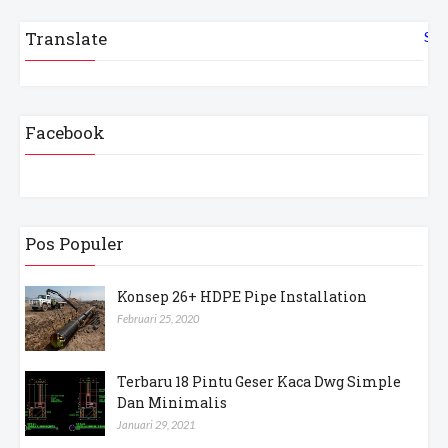
Translate
Sel
Facebook
Pos Populer
Konsep 26+ HDPE Pipe Installation
Februari 25, 2020
Terbaru 18 Pintu Geser Kaca Dwg Simple
Dan Minimalis
Januari 29, 2021