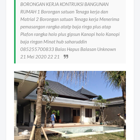
BORONGAN KERJA KONTRUKSI BANGUNAN
RUMAH 1 Borongan satuan Tenaga kerja dan
Matrial 2 Borongan satuan Tenaga kerja Menerima
pemasangan rangka atatp baja ringa plus atap
Plafon rangka holo plus gipsun Kanopi holo Kanopi
baja ringan Minat hub saharuddin
085255700833 Balas Hapus Balasan Unknown
21 Mei 2020 22 21