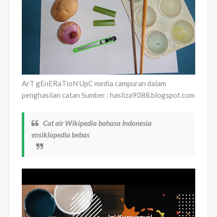
ArT gEnERaTioN UpC media campuran dalam
penghasilan catan Sumber : hasliza9088.blogspot.com
Cat air Wikipedia bahasa Indonesia
ensiklopedia bebas