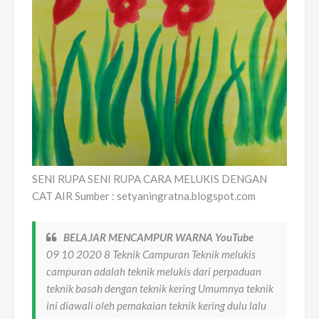
SENI RUPA SENI RUPA CARA MELUKIS DENGAN
CAT AIR Sumber : setyaningratna.blogspot.com
BELAJAR MENCAMPUR WARNA YouTube
09 10 2020 8 Teknik Campuran Teknik melukis
campuran adalah teknik melukis dari perpaduan
teknik basah dengan teknik kering Umumnya teknik
ini diawali oleh pemakaian teknik kering dulu lalu