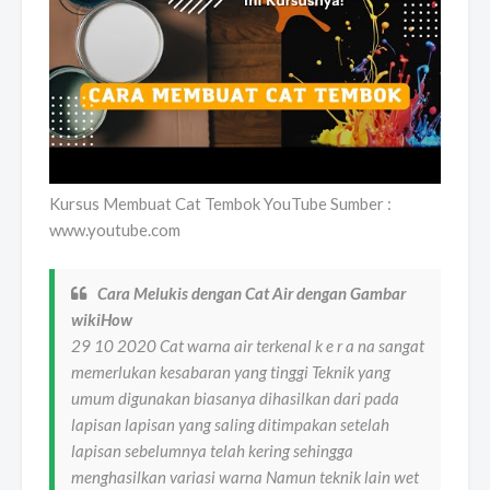
Kursus Membuat Cat Tembok YouTube Sumber :
www.youtube.com
Cara Melukis dengan Cat Air dengan Gambar
wikiHow
29 10 2020 Cat warna air terkenal k e r a na sangat
memerlukan kesabaran yang tinggi Teknik yang
umum digunakan biasanya dihasilkan dari pada
lapisan lapisan yang saling ditimpakan setelah
lapisan sebelumnya telah kering sehingga
menghasilkan variasi warna Namun teknik lain wet