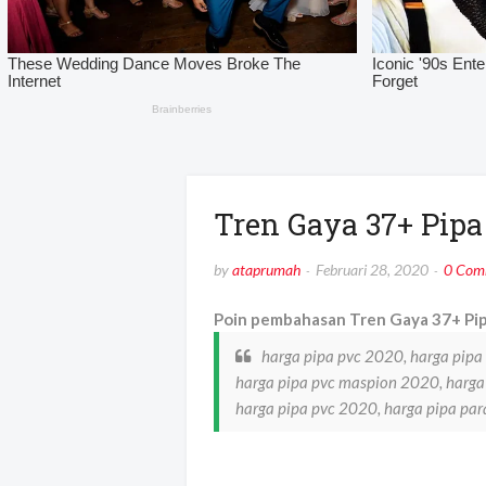
Tren Gaya 37+ Pipa
by
ataprumah
Februari 28, 2020
0 Com
Poin pembahasan Tren Gaya 37+ Pipa
harga pipa pvc 2020, harga pipa 
harga pipa pvc maspion 2020, harga
harga pipa pvc 2020, harga pipa par