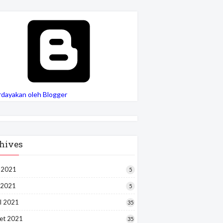
rdayakan oleh Blogger
hives
i 2021
5
 2021
5
l 2021
35
et 2021
35