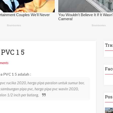
Tra
 PVC 1 5
ments
Fac
 PVC 1 5 adalah :
pvc rucika 2020, harga pipa paralon untuk sumur bor,
 sambungan pipa pvc, harga pipa pvc wavin 2020,
alon 1/2 inch per batang,
Pos