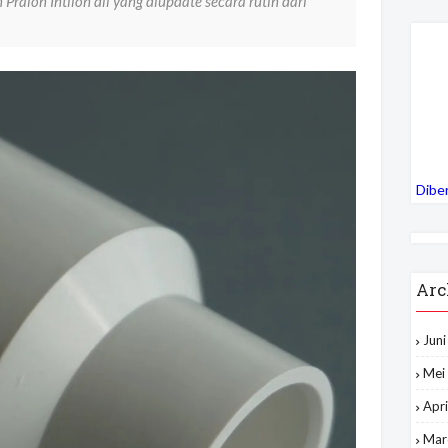
Pralon Intilon dll yang diupdate secara rutin dari
Dibe
Arc
Jun
Mei
Apri
Mar