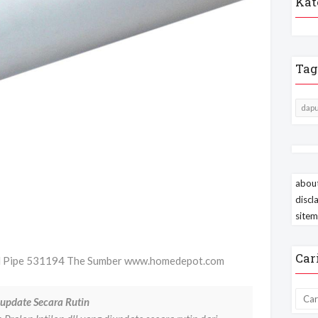
Kat
Tag
dapu
about
discl
site
Car
 End Pipe 531194 The Sumber www.homedepot.com
update Secara Rutin