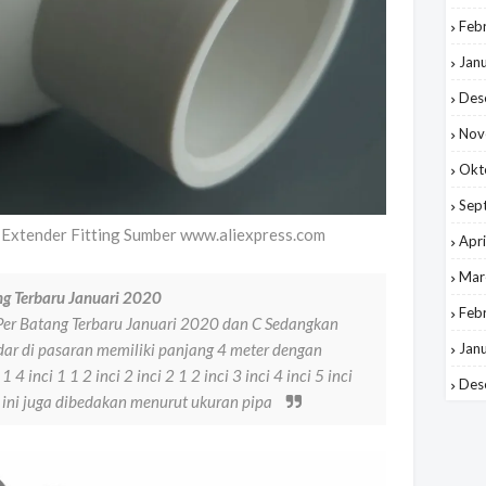
Feb
Jan
Des
Nov
Okt
Sep
e Extender Fitting Sumber www.aliexpress.com
Apri
Mar
ng Terbaru Januari 2020
Feb
er Batang Terbaru Januari 2020 dan C Sedangkan
ar di pasaran memiliki panjang 4 meter dengan
Jan
1 4 inci 1 1 2 inci 2 inci 2 1 2 inci 3 inci 4 inci 5 inci
Des
 ini juga dibedakan menurut ukuran pipa