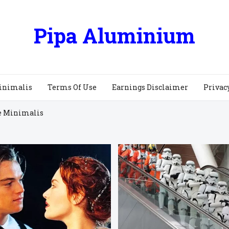
Pipa Aluminium
inimalis
Terms Of Use
Earnings Disclaimer
Privac
e Minimalis