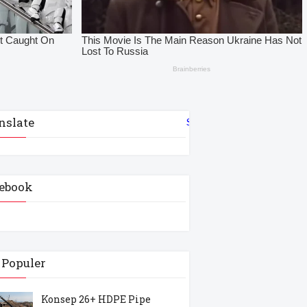
nslate
Select Language
▼
ebook
 Populer
Konsep 26+ HDPE Pipe