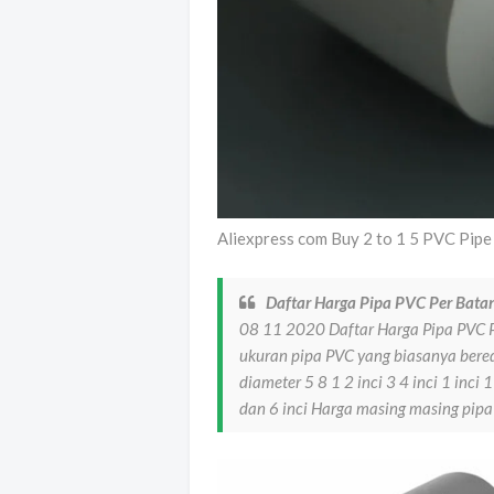
Aliexpress com Buy 2 to 1 5 PVC Pip
Daftar Harga Pipa PVC Per Bata
08 11 2020 Daftar Harga Pipa PVC P
ukuran pipa PVC yang biasanya bered
diameter 5 8 1 2 inci 3 4 inci 1 inci 1 
dan 6 inci Harga masing masing pipa