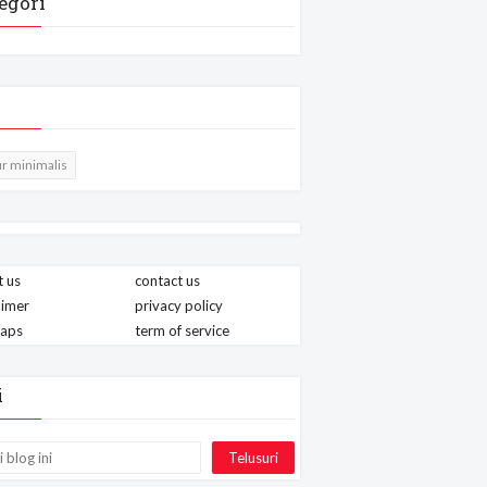
egori
r minimalis
 us
contact us
aimer
privacy policy
maps
term of service
i