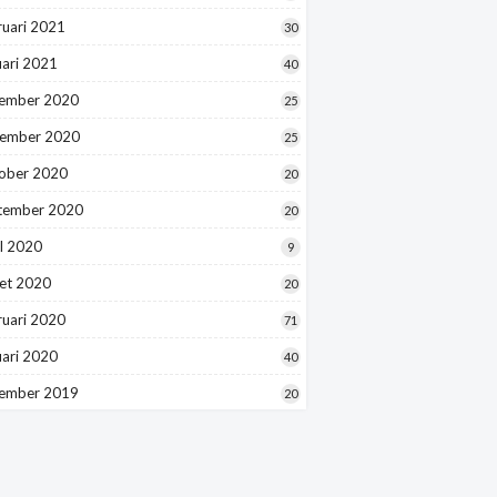
ruari 2021
30
uari 2021
40
ember 2020
25
ember 2020
25
ober 2020
20
tember 2020
20
l 2020
9
et 2020
20
ruari 2020
71
uari 2020
40
ember 2019
20