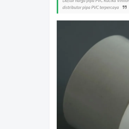
Daftar harga pipa PVC Rucika Vinilon 
distributor pipa PVC terpercaya