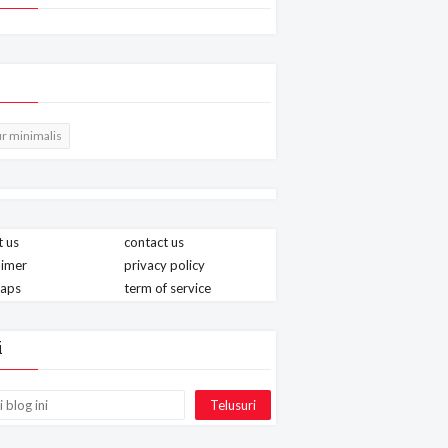
r minimalis
 us
contact us
aimer
privacy policy
maps
term of service
i