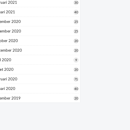
ruari 2021
30
uari 2021
40
ember 2020
25
ember 2020
25
ober 2020
20
tember 2020
20
l 2020
9
et 2020
20
ruari 2020
71
uari 2020
40
ember 2019
20