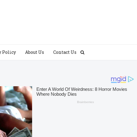
y Policy
About Us
Contact Us