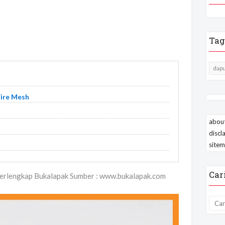
Tag
dapu
Wire Mesh
about
discl
site
Car
Terlengkap Bukalapak Sumber : www.bukalapak.com