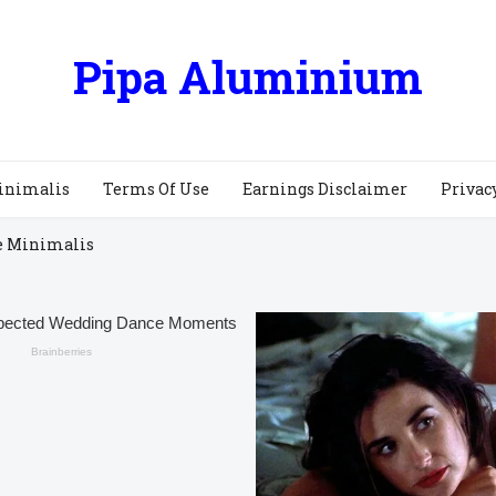
Pipa Aluminium
inimalis
Terms Of Use
Earnings Disclaimer
Privac
e Minimalis