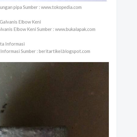
ambungan pipa Sumber : www.tokopedia.com
alvanis Elbow Keni Sumber : www.bukalapak.com
 Informasi Sumber : beritartikel.blogspot.com