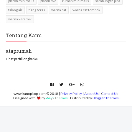
plafon minimalis
plafon pvc
rumah minimalis
sambungan pipa
talang air
tiang teras
warna cat
warna cat tembok
warna keramik
Tentang Kami
ataprumah
Lihat profil lengkapku
www.kanopitop.com © 2018 |
Privacy Policy
|
About Us
|
Contact Us
Designed with
by
Way2Themes
| Distributed by
Blogger Themes