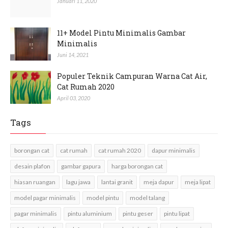
Januari 11, 2020
11+ Model Pintu Minimalis Gambar
Minimalis
Juni 14, 2021
Populer Teknik Campuran Warna Cat Air,
Cat Rumah 2020
April 03, 2020
Tags
borongan cat
cat rumah
cat rumah 2020
dapur minimalis
desain plafon
gambar gapura
harga borongan cat
hiasan ruangan
lagu jawa
lantai granit
meja dapur
meja lipat
model pagar minimalis
model pintu
model talang
pagar minimalis
pintu aluminium
pintu geser
pintu lipat